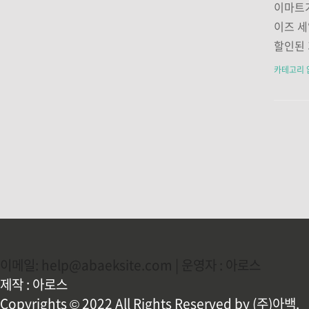
색 결과
이마트가
완료 후
이즈 세
로이드용
할인된 
서 '앱
가기👆
카테고리 
서 '이마
(금)~
세계포인
주요 할
인트 적
드 결제 
국내산) 
프래지덩
품 할인
이메일: help@abaeksite.com | 운영자 : 아로스
제작 : 아로스
Copyrights © 2022 All Rights Reserved by (주)아백.