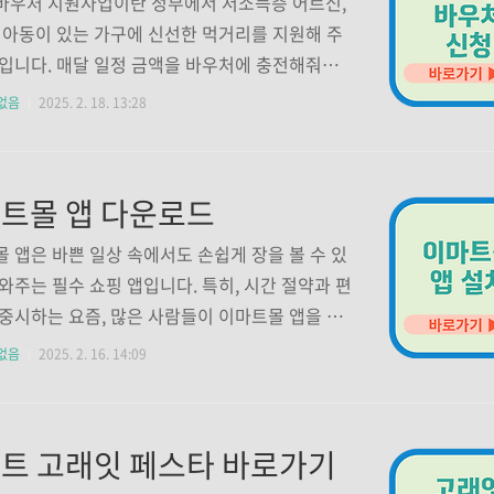
바우처 지원사업이란 정부에서 저소득층 어르신,
자배달앱(배달의민족, 요기요 등) 또는 배달대행
 아동이 있는 가구에 신선한 먹거리를 지원해 주
로, 바로고 등) 이용 실적 있는 사업체 3. 지원금
입니다. 매달 일정 금액을 바우처에 충전해줘서,
방식최대 30만 원 (배달·택배비 사용 금액에 따라
과일, 우유 같은 건강한 식품을 살 수 있습니다. 신
없음
2025. 2. 18. 13:28
만 원 이상 지출 시 전..
않으면 받을 수 없으니 지금 바로 신청해 보세
식품바우처 신청👆 1. 신청방법 농식품바우처 홈
 온라인 신청: 농식품바우처 홈페이지에서 신청
트몰 앱 다운로드
다.방문 신청: 가까운 🔍행정복지센터에서 신청
화 신청: 고객지원센터(1551-0857)로 전화해
 앱은 바쁜 일상 속에서도 손쉽게 장을 볼 수 있
 있습니다. 2. 신청기간 2025년 2월 17일 ~ 12
와주는 필수 쇼핑 앱입니다. 특히, 시간 절약과 편
일 3. 지원대상 생계급여를 받는 가구 중 임산부, 영
중시하는 요즘, 많은 사람들이 이마트몰 앱을 통
아동이 있는 가구입니다. ■ 지원금액(매달 지
품부터 생활용품까지 다양한 상품을 구입하고 있
없음
2025. 2. 16. 14:09
 가구: 40,000원2..
 오늘은 이마트몰 앱 다운로드 방법과 이마트몰
요기능에 대해 설명드리겠습니다. 1. 이마트몰 앱
드 ■ 안드로이드 사용자의 경우 스마트폰에서
트 고래잇 페스타 바로가기
플레이스토어' 앱 실행검색창에 '이마트몰' 입력검