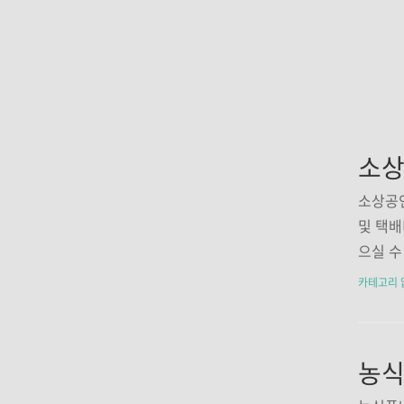
소상공인
및 택배
으실 수
로 신청
카테고리 
(간편)
산 소진
서류 제
상지원대
공인배달