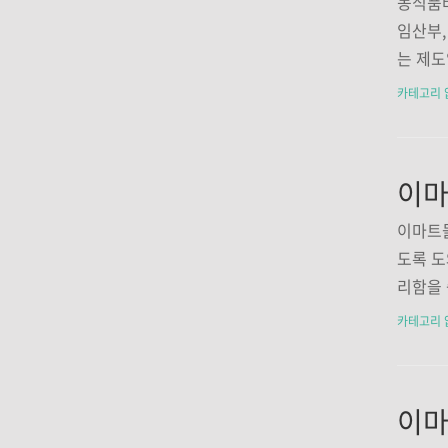
농식품
인 사업
임산부,
(생각대
는 제도
액 및 
채소, 
카테고리 
지급)30
청하지 
요! 농
페이지
이마
가능합니
하세요전
이마트몰
신청할 수
도록 도
월 12
리함을 
유아, 
해 식료
카테고리 
급) 1인
는데요~
앱의 주
다운로
이마
'구글 