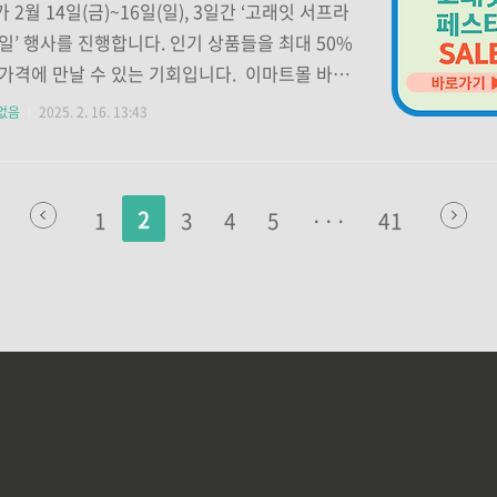
에서 '이마트몰' 앱 선택 후 '설치' 버튼 클릭설치
 2월 14일(금)~16일(일), 3일간 ‘고래잇 서프라
 '열기' 버튼을 눌러 실행 이마트몰 앱 설치(안드
일’ 행사를 진행합니다. 인기 상품들을 최대 50%
)👆 ■ 아이폰(iOS) 사용자의 경우 스마트폰에
가격에 만날 수 있는 기회입니다. 이마트몰 바로
스토어' 실행검색창에 '이마트몰' 입력검색 결과에
 1. 행사기간 및 참여방법 기간: 2025년 2월 14일
없음
2025. 2. 16. 13:43
트몰' 앱 선택 후 '받기' 버..
2월 16일(일)방법: 이마트 오프라인 매장 방문, 신
트 적립 및 행사카드 결제 시 추가 할인 적용 2.
인 상품 한우 등심/채끝/안심(국내산) : 신세계포
2
1
3
4
5
···
41
립 시 40% 할인황제 광어회(특, 480g) : 행사카
시 최대 50% 할인 (26,490원)천혜항(6~12입,
: 행사카드 결제 시 30% 할인 (14,630원)기타 :
 치즈/버터, 봄나물, 그래비티 샴푸 등 다양한 상
 3. 브랜드별 추천 상품 피코..