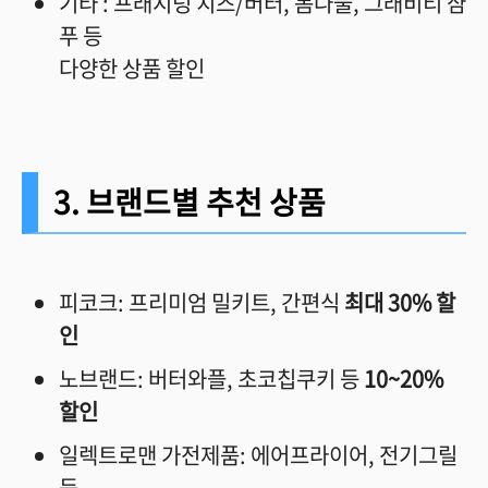
기타 : 프래지덩 치즈/버터, 봄나물, 그래비티 샴
푸 등
다양한 상품 할인
3. 브랜드별 추천 상품
피코크: 프리미엄 밀키트, 간편식
최대 30% 할
인
노브랜드: 버터와플, 초코칩쿠키 등
10~20%
할인
일렉트로맨 가전제품: 에어프라이어, 전기그릴
등