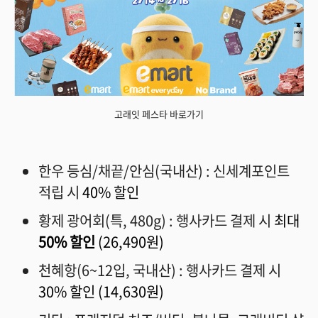
고래잇 페스타 바로가기
한우 등심/채끝/안심(국내산) : 신세계포인트
적립 시
40% 할인
황제 광어회(특, 480g) : 행사카드 결제 시
최대
50% 할인
(26,490원)
천혜항(6~12입, 국내산) : 행사카드 결제 시
30% 할인
(14,630원)