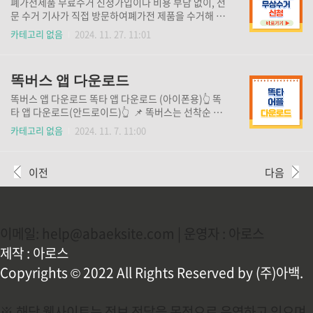
폐가전제품 무료수거 신청가입이나 비용 부담 없이, 전
문 수거 기사가 직접 방문하여폐가전 제품을 수거해 드
립니다. 무상 수거 서비스 이용 가능일과 지역을 확인하
카테고리 없음
2024. 11. 27. 11:01
시고,지금 바로 신청해 보세요! 무상방문수거 바로가기
👆 예약가능지역 확인👆
똑버스 앱 다운로드
똑버스 앱 다운로드 똑타 앱 다운로드 (아이폰용)👆 똑
타 앱 다운로드(안드로이드)👆 📌 똑버스는 선착순 마
감입니다. 빠르게 예약하지 않으시면 원하는 좌석과
카테고리 없음
2024. 11. 7. 11:00
시간대에 예약이 불가능합니다. 📌 똑타 앱을 통해 휴대
폰으로 간편하게 예약가능하니, 지금 바로 앱 다운로
드 하시고 이용해 보세요!
이전
다음
이메일: help@abaeksite.com | 운영자 : 아로스
제작 : 아로스
Copyrights © 2022 All Rights Reserved by (주)아백.
※ 해당 웹사이트는 정보 전달을 목적으로 운영하고 있으며,