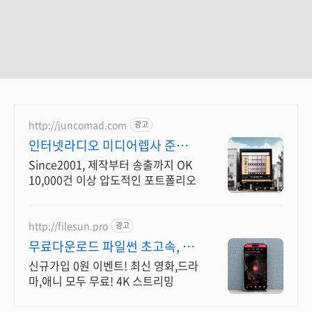
http://juncomad.com
광고
인터넷라디오 미디어렙사 준콤
첫광고 진행시 20% 할인!
Since2001, 제작부터 송출까지 OK
10,000건 이상 압도적인 포트폴리오
http://filesun.pro
광고
무료다운로드 파일썬 초고속, 4K
실시간 보기!
신규가입 0원 이벤트! 최신 영화,드라
마,애니 모두 무료! 4K 스트리밍