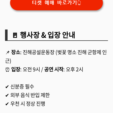
티켓 예매 바로가기👆
🚪 행사장 & 입장 안내
📌
장소
: 진해공설운동장 (벚꽃 명소 진해 군항제 인
근)
⏰
입장
: 오전 9시 /
공연 시작
: 오후 2시
✔ 신분증 필수
✔ 외부 음식 반입 제한
✔ 우천 시 정상 진행