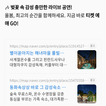
🎶
벚꽃 속 감성 충만한 라이브 공연!
올봄, 최고의 순간을 함께하세요. 지금 바로
티켓 예
매 GO!
https://map.naver.com/p/entry/place/119145270
광고
6
별이쏟아지는 해녀마을 풀빌라
르세라핌도 다녀간 감성풀빌라
사계절온수풀 그리고 핀란드사우나
대형자쿠지 감성독채. 커플부터 대가
족까지 힐링숙소 여행피로 녹이는 온
수풀과 스파, 불멍.제주해녀마을 돌담
길 속에서느끼는 온전한휴식
https://map.naver.com/p/entry/place/154703587
광고
9
동화속상상 바로 그 감성숙소 제
주서쪽 오설록근처 완벽독채
숲속 무료스파, 온수 수영장을 갖춘
동심을 부르는 가족 숙소, 대가족환
영, 바베큐 아이들과 어른 모두 좋아