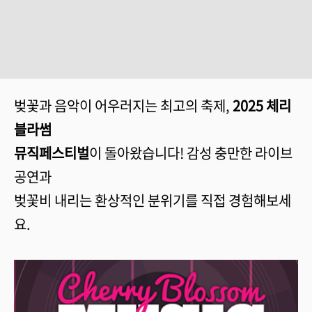
벚꽃과 음악이 어우러지는 최고의 축제,
2025 체리
블라썸
뮤직페스티벌
이 돌아왔습니다! 감성 충만한 라이브
공연과
벚꽃비 내리는 환상적인 분위기를 직접 경험해보세
요.