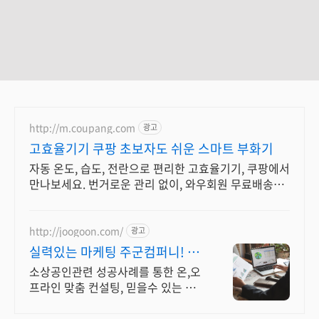
http://m.coupang.com
광고
고효율기기 쿠팡 초보자도 쉬운 스마트 부화기
자동 온도, 습도, 전란으로 편리한 고효율기기, 쿠팡에서
만나보세요. 번거로운 관리 없이, 와우회원 무료배송으
로 빠르고 간편하게 부화하세요!
http://joogoon.com/
광고
실력있는 마케팅 주군컴퍼니! 광
고 성과는 톡톡히!
소상공인관련 성공사례를 통한 온,오
프라인 맞춤 컨설팅, 믿을수 있는 공
식대행사